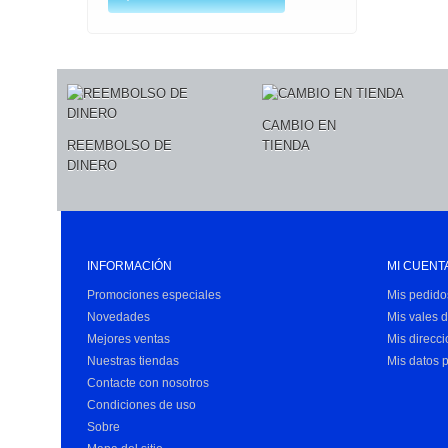
CAMBIO EN
REEMBOLSO DE
TIENDA
DINERO
INFORMACIÓN
MI CUENT
Promociones especiales
Mis pedido
Novedades
Mis vales 
Mejores ventas
Mis direcc
Nuestras tiendas
Mis datos 
Contacte con nosotros
Condiciones de uso
Sobre