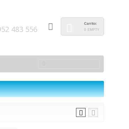
N TELEFÓNICA
Carrito:
952 483 556
0
EMPTY